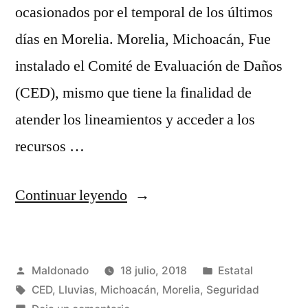
ocasionados por el temporal de los últimos
días en Morelia. Morelia, Michoacán, Fue
instalado el Comité de Evaluación de Daños
(CED), mismo que tiene la finalidad de
atender los lineamientos y acceder a los
recursos …
“Instalan
Continuar leyendo
Comité
de
Publicado
Publicada
Maldonado
18 julio, 2018
Estatal
Evaluación
por
Etiquetas:
en
CED
,
Lluvias
,
Michoacán
,
Morelia
,
Seguridad
de