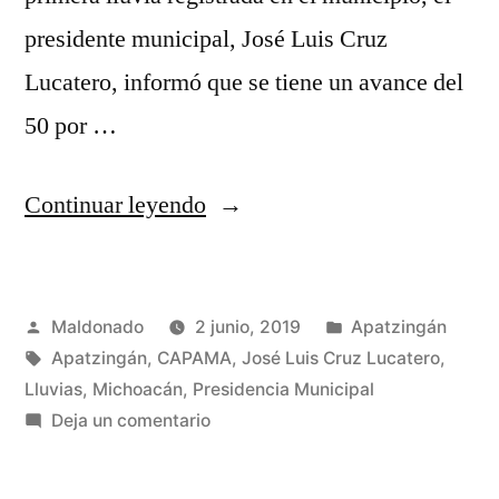
presidente municipal, José Luis Cruz
Lucatero, informó que se tiene un avance del
50 por …
“Supervisan
Continuar leyendo
desazolve
de
Publicado
Publicada
Maldonado
2 junio, 2019
Apatzingán
alcantarillas
por
Etiquetas:
en
Apatzingán
,
CAPAMA
,
José Luis Cruz Lucatero
,
para
Lluvias
,
Michoacán
,
Presidencia Municipal
evitar
en
Deja un comentario
Supervisan
inundaciones”
desazolve