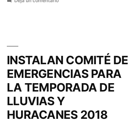
en
Deja un comentario
Riesgos
Instalan
Comité
para
de
afectaciones
Evaluación
de
por
Riesgos
INSTALAN COMITÉ DE
lluvias
para
en
EMERGENCIAS PARA
afectaciones
por
Morelia”
LA TEMPORADA DE
lluvias
en
LLUVIAS Y
Morelia
HURACANES 2018