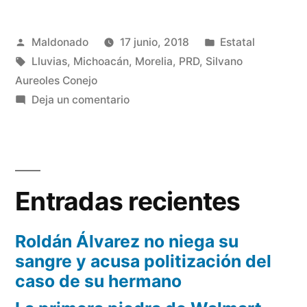
DE
Publicado
Publicada
Maldonado
17 junio, 2018
Estatal
EMERGENCIAS
por
Etiquetas:
en
Lluvias
,
Michoacán
,
Morelia
,
PRD
,
Silvano
PARA
Aureoles Conejo
LA
en
Deja un comentario
INSTALAN
TEMPORADA
COMITÉ
DE
DE
EMERGENCIAS
LLUVIAS
Entradas recientes
PARA
Y
LA
HURACANES
TEMPORADA
Roldán Álvarez no niega su
DE
sangre y acusa politización del
2018”
LLUVIAS
caso de su hermano
Y