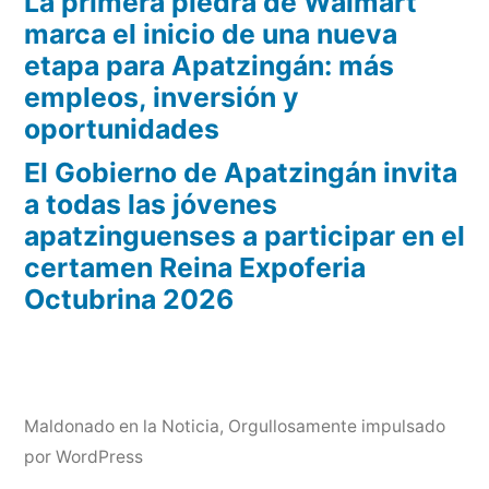
La primera piedra de Walmart
HURACANES
marca el inicio de una nueva
2018
etapa para Apatzingán: más
empleos, inversión y
oportunidades
El Gobierno de Apatzingán invita
a todas las jóvenes
apatzinguenses a participar en el
certamen Reina Expoferia
Octubrina 2026
Maldonado en la Noticia
,
Orgullosamente impulsado
por WordPress