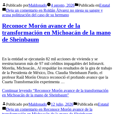
Publicado por
Maldonado
4 agosto, 2026
Publicada en
Estatal
Deja un comentario
en Roldán Álvarez no niega su sangre y
acusa politización del caso de su hermano
Reconoce Morón avance de la
transformación en Michoacán de la mano
de Sheinbaum
En la entidad se ejecutarán 82 mil acciones de vivienda y se
reestructuraron más de 97 mil créditos impagables del Infonavit.
Morelia, Michoacán., Al respaldar los resultados de la gira de trabajo
de la Presidenta de México, Dra. Claudia Sheinbaum Pardo, el
profesor Raúl Morón Orozco reconoció el profundo avance que la
Cuarta Transformación experimenta …
Continuar leyendo
“Reconoce Morón avance de la transformación
en Michoacán de la mano de Sheinbaum”
Publicado por
Maldonado
12 julio, 2026
Publicada en
Estatal
Deja un comentario
en Reconoce Morón avance de la
transformación en Michoacán de la mano de Sheinbaum