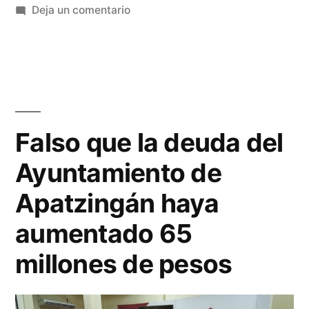
en
Deja un comentario
presidente
José
municipal
Luis
Cruz
de
reasume
Apatzingán”
funciones
como
Falso que la deuda del
presidente
Ayuntamiento de
municipal
de
Apatzingán haya
Apatzingán
aumentado 65
millones de pesos