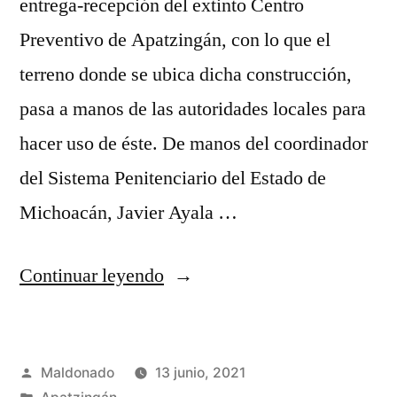
entrega-recepción del extinto Centro
Preventivo de Apatzingán, con lo que el
terreno donde se ubica dicha construcción,
pasa a manos de las autoridades locales para
hacer uso de éste. De manos del coordinador
del Sistema Penitenciario del Estado de
Michoacán, Javier Ayala …
“Terrenos
Continuar leyendo
del
antiguo
Publicado
Maldonado
13 junio, 2021
Centro
por
Publicada