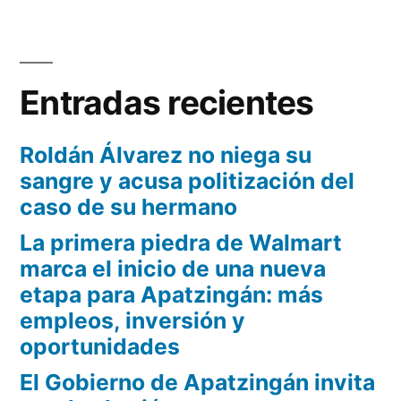
la
Navegación
deuda
haya
de
del
aumentado
Ayuntamiento
entradas
Entradas recientes
65
de
Apatzingán
millones
Roldán Álvarez no niega su
haya
de
sangre y acusa politización del
aumentado
65
caso de su hermano
pesos”
millones
La primera piedra de Walmart
de
marca el inicio de una nueva
pesos
etapa para Apatzingán: más
empleos, inversión y
oportunidades
El Gobierno de Apatzingán invita