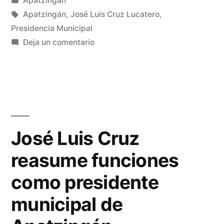
Apatzingán
Penitenciario
en
Etiquetas:
Apatzingán
,
José Luis Cruz Lucatero
,
son
Presidencia Municipal
en
Deja un comentario
entregados
Terrenos
al
del
antiguo
municipio
Centro
de
Penitenciario
Apatzingán”
son
José Luis Cruz
entregados
reasume funciones
al
municipio
como presidente
de
Apatzingán
municipal de