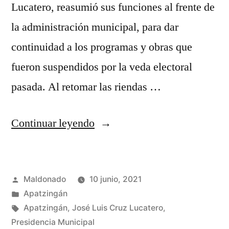
Lucatero, reasumió sus funciones al frente de
la administración municipal, para dar
continuidad a los programas y obras que
fueron suspendidos por la veda electoral
pasada. Al retomar las riendas …
“José
Continuar leyendo
Luis
Cruz
Publicado
Maldonado
10 junio, 2021
reasume
por
Publicada
Apatzingán
funciones
en
Etiquetas:
Apatzingán
,
José Luis Cruz Lucatero
,
como
Presidencia Municipal