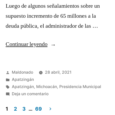
Luego de algunos señalamientos sobre un
supuesto incremento de 65 millones a la
deuda pública, el administrador de las …
“Falso
Continuar leyendo
que
la
Publicado
Maldonado
28 abril, 2021
deuda
por
Publicada
Apatzingán
del
en
Etiquetas:
Apatzingán
,
Michoacán
,
Presidencia Municipal
Ayuntamiento
en
Deja un comentario
Falso
de
que
1
2
3
…
69
Apatzingán