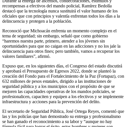
Durante la entrega de ascensos, condecoraciones, estímulos y
recompensas a efectivos del mando policial, Ramírez Bedolla
destacó que la tecnología nunca sustituirá el valor humano de los
oficiales que con principios y valentía enfrentan todos los días a la
delincuencia y protegen a la población.
Reconoció que Michoacán enfrenta un momento complejo en el
tema de seguridad; sin embargo, señaló que como gobierno
“haremos nuestra parte, primero, atender a los jóvenes sin
oportunidades para que no caigan en las adicciones y no los jale la
delincuencia para otros fines; pero también, vamos a recuperar los
valores familiares”, afirmó.
Expuso que, en los siguientes días, el Congreso del estado discutirá
y aprobará el Presupuesto de Egresos 2022, donde se planteó la
creación del Fondo para el Fortalecimiento de la Paz (Fortapaz), con
632 millones de pesos estatales, dirigido a las instituciones de
seguridad pública y a los municipios con el propósito de que se
mejoren las capacidades operativas de los mandos policiales, se
profesionalicen, capaciten y equipen a los efectivos y se implemente
infraestructura y acciones para la prevención del delito.
El secretario de Seguridad Pública, José Ortega Reyes, comentó que
las y los policías que han demostrado su entrega y profesionalismo
se han ganado el reconocimiento a su labor y “aunque no hay
fórmula fácil para lograr el éxito, estos hombres y mujeres son