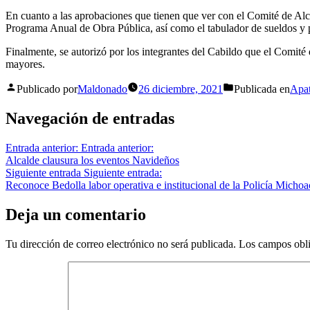
En cuanto a las aprobaciones que tienen que ver con el Comité de Al
Programa Anual de Obra Pública, así como el tabulador de sueldos y pl
Finalmente, se autorizó por los integrantes del Cabildo que el Comité 
mayores.
Publicado por
Maldonado
26 diciembre, 2021
Publicada en
Apa
Navegación de entradas
Entrada anterior:
Entrada anterior:
Alcalde clausura los eventos Navideños
Siguiente entrada
Siguiente entrada:
Reconoce Bedolla labor operativa e institucional de la Policía Micho
Deja un comentario
Tu dirección de correo electrónico no será publicada.
Los campos obli