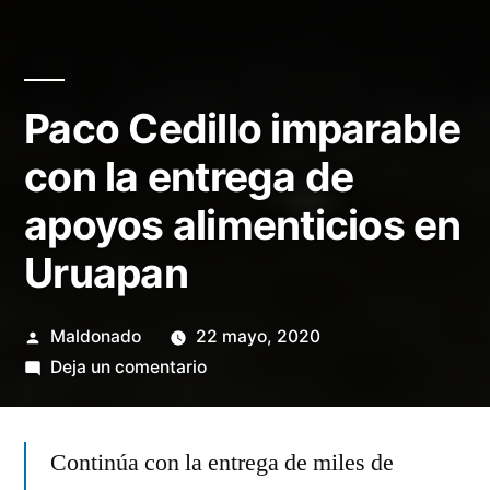
Paco Cedillo imparable
con la entrega de
apoyos alimenticios en
Uruapan
Publicado
Maldonado
22 mayo, 2020
por
en
Deja un comentario
Paco
Cedillo
Continúa con la entrega de miles de
imparable
con