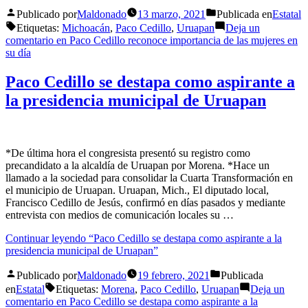
Publicado por
Maldonado
13 marzo, 2021
Publicada en
Estatal
Etiquetas:
Michoacán
,
Paco Cedillo
,
Uruapan
Deja un
comentario
en Paco Cedillo reconoce importancia de las mujeres en
su día
Paco Cedillo se destapa como aspirante a
la presidencia municipal de Uruapan
*De última hora el congresista presentó su registro como
precandidato a la alcaldía de Uruapan por Morena. *Hace un
llamado a la sociedad para consolidar la Cuarta Transformación en
el municipio de Uruapan. Uruapan, Mich., El diputado local,
Francisco Cedillo de Jesús, confirmó en días pasados y mediante
entrevista con medios de comunicación locales su …
Continuar leyendo
“Paco Cedillo se destapa como aspirante a la
presidencia municipal de Uruapan”
Publicado por
Maldonado
19 febrero, 2021
Publicada
en
Estatal
Etiquetas:
Morena
,
Paco Cedillo
,
Uruapan
Deja un
comentario
en Paco Cedillo se destapa como aspirante a la