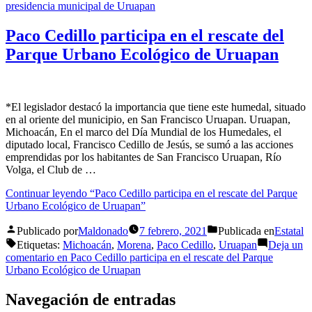
presidencia municipal de Uruapan
Paco Cedillo participa en el rescate del
Parque Urbano Ecológico de Uruapan
*El legislador destacó la importancia que tiene este humedal, situado
en al oriente del municipio, en San Francisco Uruapan. Uruapan,
Michoacán, En el marco del Día Mundial de los Humedales, el
diputado local, Francisco Cedillo de Jesús, se sumó a las acciones
emprendidas por los habitantes de San Francisco Uruapan, Río
Volga, el Club de …
Continuar leyendo
“Paco Cedillo participa en el rescate del Parque
Urbano Ecológico de Uruapan”
Publicado por
Maldonado
7 febrero, 2021
Publicada en
Estatal
Etiquetas:
Michoacán
,
Morena
,
Paco Cedillo
,
Uruapan
Deja un
comentario
en Paco Cedillo participa en el rescate del Parque
Urbano Ecológico de Uruapan
Navegación de entradas