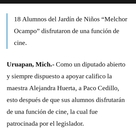
Paco
Cedillo
18 Alumnos del Jardín de Niños “Melchor
es
un
Ocampo” disfrutaron de una función de
diputado
cine.
abierto
a
apoyar
Uruapan, Mich.-
Como un diputado abierto
a
y siempre dispuesto a apoyar califico la
la
gente:
maestra Alejandra Huerta, a Paco Cedillo,
Alejandra
esto después de que sus alumnos disfrutarán
Huerta
de una función de cine, la cual fue
patrocinada por el legislador.