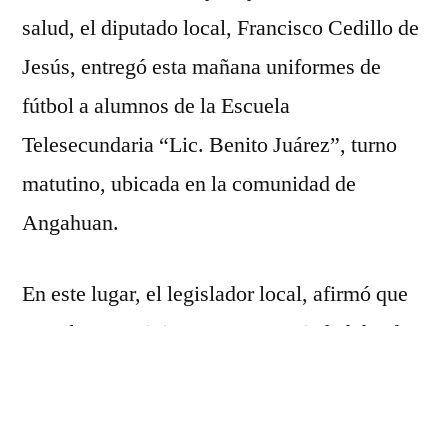
través
salud, el diputado local, Francisco Cedillo de
del
Jesús, entregó esta mañana uniformes de
diputado
Paco
fútbol a alumnos de la Escuela
Cedillo
Telesecundaria “Lic. Benito Juárez”, turno
matutino, ubicada en la comunidad de
Angahuan.
En este lugar, el legislador local, afirmó que
actualmente vivimos en una sociedad donde
los adolescentes tienden con facilidad a los
malos hábitos, por lo que aseguró que las