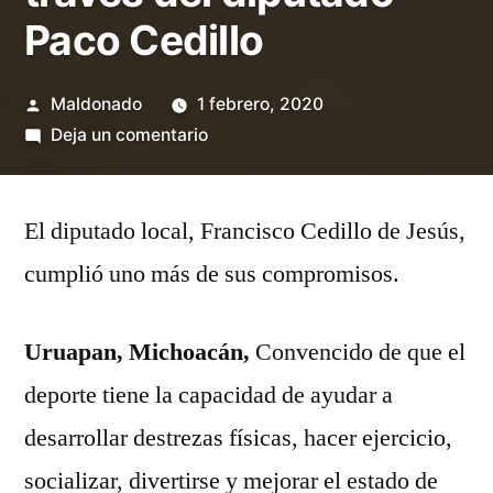
Paco Cedillo
Publicado
Maldonado
1 febrero, 2020
por
en
Deja un comentario
Estudiantes
de
El diputado local, Francisco Cedillo de Jesús,
Angahuan,
son
cumplió uno más de sus compromisos.
arropados
con
Uruapan, Michoacán,
Convencido de que el
uniformes
para
deporte tiene la capacidad de ayudar a
practicar
desarrollar destrezas físicas, hacer ejercicio,
fútbol
a
socializar, divertirse y mejorar el estado de