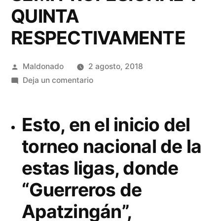
QUINTA
RESPECTIVAMENTE
Publicado
Maldonado
2 agosto, 2018
por
en
Deja un comentario
BUEN
ARRANQUE,
Esto, en el inicio del
DE
“GUERREROS
torneo nacional de la
DE
estas ligas, donde
APATZINGÁN”,
EN
“Guerreros de
LAS
CATEGORÍAS
Apatzingán”,
DE