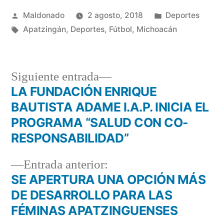
Publicado
Publicada
Maldonado
2 agosto, 2018
Deportes
por
Etiquetas:
en
Apatzingán
,
Deportes
,
Fútbol
,
Michoacán
Siguiente
Siguiente entrada
entrada:
LA FUNDACIÓN ENRIQUE
Navegación
BAUTISTA ADAME I.A.P. INICIA EL
de
PROGRAMA “SALUD CON CO-
RESPONSABILIDAD”
entradas
Entrada
Entrada anterior:
anterior:
SE APERTURA UNA OPCIÓN MÁS
DE DESARROLLO PARA LAS
FÉMINAS APATZINGUENSES