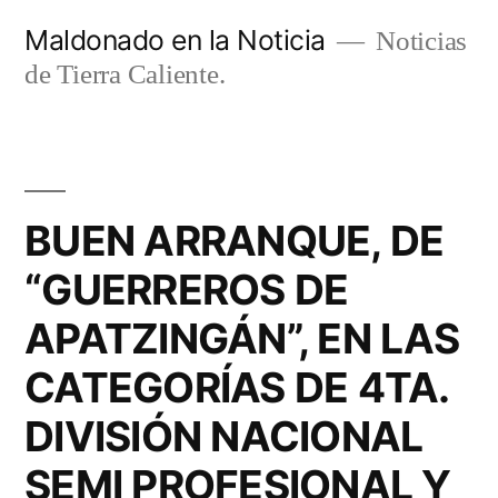
Ir
Maldonado en la Noticia
Noticias
al
de Tierra Caliente.
contenido
BUEN ARRANQUE, DE
“GUERREROS DE
APATZINGÁN”, EN LAS
CATEGORÍAS DE 4TA.
DIVISIÓN NACIONAL
SEMI PROFESIONAL Y