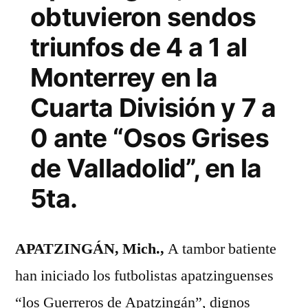
obtuvieron sendos
4TA.
DIVISIÓN
triunfos de 4 a 1 al
NACIONAL
Monterrey en la
SEMI
PROFESIONAL
Cuarta División y 7 a
Y
0 ante “Osos Grises
QUINTA
RESPECTIVAMENTE
de Valladolid”, en la
5ta.
APATZINGÁN, Mich.,
A tambor batiente
han iniciado los futbolistas apatzinguenses
“los Guerreros de Apatzingán”, dignos