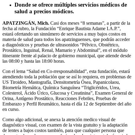
Donde se ofrece múltiples servicios médicos de
salud a precios módicos.
APATZINGÁN, Mich.
Casi dos meses “8 semanas”, a partir de la
fecha al rubro, la Fundación “Enrique Bautista Adame I.A.P.”,
estará ofertando un sinnúmero de servicios a muy bajos costos en
materia de salud para todos los apatzinguenses, que podrán acceder
a diagnósticos y pruebas de ultrasonidos “Pélvico, Obstétrico,
Prostático, Inguinal, Renal, Mamario y Abdominal”, en el módulo
itinerante frente al palacio de gobierno municipal, que atiende desde
las 08:00 y hasta las 18:00 horas.
Con el lema “Salud en Co-rresponsabilidad”, esta fundación, estará
atendiendo toda la población que se así lo requiera, en problemas de
US Tiroideo, Mastografía, Densitometría Ósea, Papanicolaou,
Biometría Hemática, Química Sanguínea “Triglicéridos, Urea,
Colesterol, Ácido Úrico, Glucosa y Creatinina”, Examen General de
Orina, Antígeno Prostático, Reacciones Febriles, Pruebas de
Embarazo y Perfil Reumático, hasta el día 12 de Septiembre del año
en curso.
Como algo adicional, se anexa la atención medico visual de
diagnóstico visual, con examen de la vista gratuito y la adaptación
de lentes a bajos costos también, para que cualquier persona que