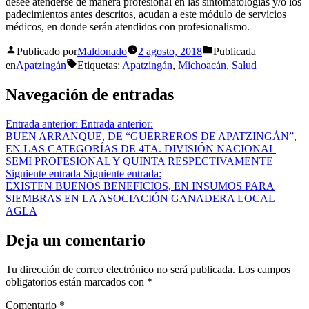
desee atenderse de manera profesional en las sintomatologías y/o los
padecimientos antes descritos, acudan a este módulo de servicios
médicos, en donde serán atendidos con profesionalismo.
Publicado por
Maldonado
2 agosto, 2018
Publicada
en
Apatzingán
Etiquetas:
Apatzingán
,
Michoacán
,
Salud
Navegación de entradas
Entrada anterior:
Entrada anterior:
BUEN ARRANQUE, DE “GUERREROS DE APATZINGÁN”,
EN LAS CATEGORÍAS DE 4TA. DIVISIÓN NACIONAL
SEMI PROFESIONAL Y QUINTA RESPECTIVAMENTE
Siguiente entrada
Siguiente entrada:
EXISTEN BUENOS BENEFICIOS, EN INSUMOS PARA
SIEMBRAS EN LA ASOCIACIÓN GANADERA LOCAL
AGLA
Deja un comentario
Tu dirección de correo electrónico no será publicada.
Los campos
obligatorios están marcados con
*
Comentario
*