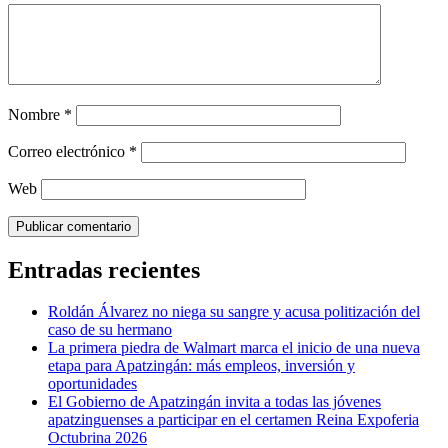
Nombre
*
Correo electrónico
*
Web
Entradas recientes
Roldán Álvarez no niega su sangre y acusa politización del
caso de su hermano
La primera piedra de Walmart marca el inicio de una nueva
etapa para Apatzingán: más empleos, inversión y
oportunidades
El Gobierno de Apatzingán invita a todas las jóvenes
apatzinguenses a participar en el certamen Reina Expoferia
Octubrina 2026