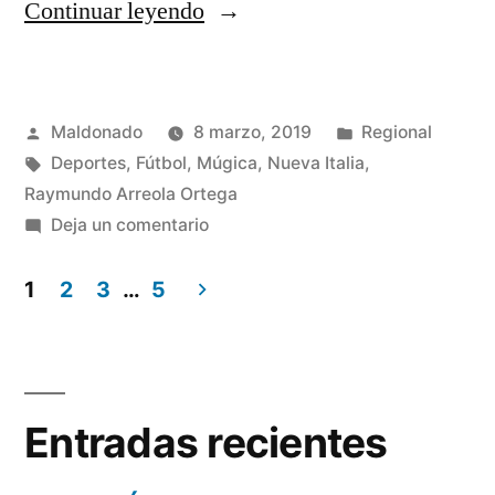
“El
Continuar leyendo
gobierno
de
Publicado
Publicada
Maldonado
8 marzo, 2019
Regional
Raymundo
por
Etiquetas:
en
Deportes
,
Fútbol
,
Múgica
,
Nueva Italia
,
Arreola
Raymundo Arreola Ortega
entrega
en
Deja un comentario
El
redes
gobierno
1
2
3
…
5
para
de
Navegación
Raymundo
porterías
de
Arreola
en
entrega
entradas
Entradas recientes
beneficio
redes
para
de