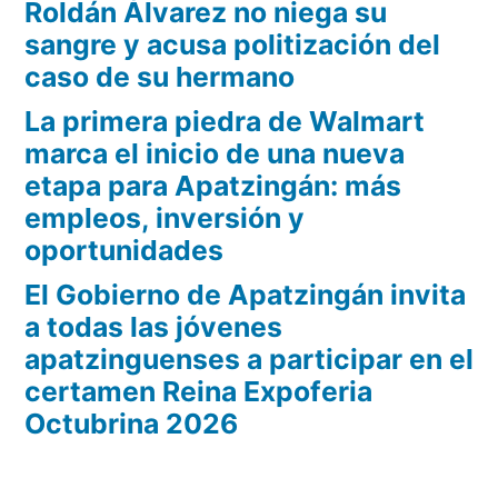
Roldán Álvarez no niega su
porterías
colonias
sangre y acusa politización del
en
beneficio
caso de su hermano
y
de
comunidades
La primera piedra de Walmart
colonias
marca el inicio de una nueva
de
y
etapa para Apatzingán: más
comunidades
Múgica”
empleos, inversión y
de
oportunidades
Múgica
El Gobierno de Apatzingán invita
a todas las jóvenes
apatzinguenses a participar en el
certamen Reina Expoferia
Octubrina 2026