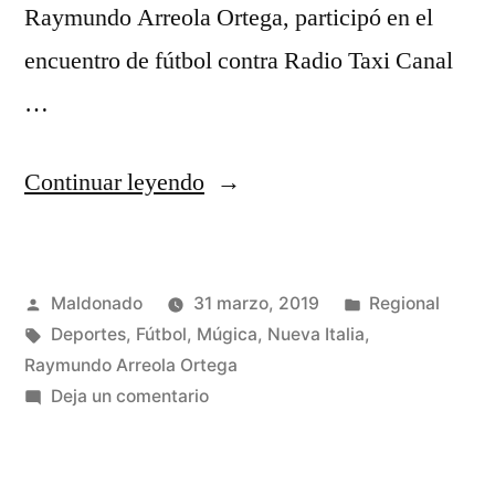
Raymundo Arreola Ortega, participó en el
encuentro de fútbol contra Radio Taxi Canal
…
“Raymundo
Continuar leyendo
Arreola
fomenta
Publicado
Publicada
Maldonado
31 marzo, 2019
Regional
el
por
Etiquetas:
en
Deportes
,
Fútbol
,
Múgica
,
Nueva Italia
,
deporte
Raymundo Arreola Ortega
entre
en
Deja un comentario
Raymundo
gobierno
Arreola
y
fomenta