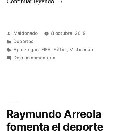
“Apatzinguense
Continuar leyendo
al
mundial
Publicado
Maldonado
8 octubre, 2019
de
por
Publicada
Deportes
fútbol
en
Etiquetas:
Apatzingán
,
FIFA
,
Fútbol
,
Michoacán
Sub
en
Deja un comentario
Apatzinguense
17,
al
el
mundial
de
portero
fútbol
Gerardo
Sub
Raymundo Arreola
Magaña
17,
fomenta el deporte
el
Lira”