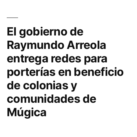
el
sociedad
deporte
civil”
entre
El gobierno de
gobierno
Raymundo Arreola
y
sociedad
entrega redes para
civil
porterías en beneficio
de colonias y
comunidades de
Múgica