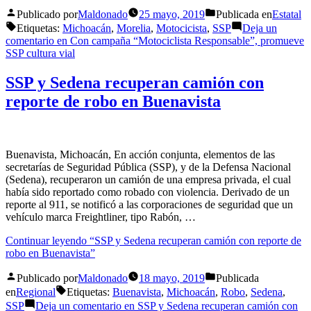
Publicado por
Maldonado
25 mayo, 2019
Publicada en
Estatal
Etiquetas:
Michoacán
,
Morelia
,
Motocicista
,
SSP
Deja un
comentario
en Con campaña “Motociclista Responsable”, promueve
SSP cultura vial
SSP y Sedena recuperan camión con
reporte de robo en Buenavista
Buenavista, Michoacán, En acción conjunta, elementos de las
secretarías de Seguridad Pública (SSP), y de la Defensa Nacional
(Sedena), recuperaron un camión de una empresa privada, el cual
había sido reportado como robado con violencia. Derivado de un
reporte al 911, se notificó a las corporaciones de seguridad que un
vehículo marca Freightliner, tipo Rabón, …
Continuar leyendo
“SSP y Sedena recuperan camión con reporte de
robo en Buenavista”
Publicado por
Maldonado
18 mayo, 2019
Publicada
en
Regional
Etiquetas:
Buenavista
,
Michoacán
,
Robo
,
Sedena
,
SSP
Deja un comentario
en SSP y Sedena recuperan camión con