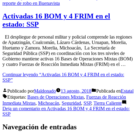
reporte de robo en Buenavista
Activadas 16 BOM y 4 FRIM en el
estado: SSP
El despliegue de personal militar y policial comprende las regiones
de Apatzingán, Coalcomán, Lázaro Cárdenas, Uruapan, Morelia,
Huetamo y Zamora. Morelia, Michoacán, La Secretaría de
Seguridad Pública (SSP) en coordinación con los tres niveles de
Gobierno mantiene activas 16 Bases de Operaciones Mixtas (BOM)
y cuatro Fuerzas de Reacción Inmediata Mixtas (FRIM) en el …
Continuar leyendo
“Activadas 16 BOM y 4 FRIM en el estado:
SSP”
Publicado por
Maldonado
13 agosto, 2018
Publicada en
Estatal
Etiquetas:
Bases de Operaciones Mixtas
,
Fuerzas de Reacción
Inmediata Mixtas
,
Michoacán
,
Seguridad
,
SSP
,
Tierra Caliente
Deja un comentario
en Activadas 16 BOM y 4 FRIM en el estado:
SSP
Navegación de entradas