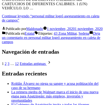
CARTUCHOS DE DIFERENTES CALIBRES. 1 (UN)
VEHÍCULO. LO …
Continuar leyendo
“personal militar logró aseguramiento en caleta
de campos”
Publicado por
Maldonado
1 noviembre, 2020
1 noviembre, 2020
Publicada en
Estatal
Etiquetas:
43 Zona Militar
,
Sedena
Deja
un comentario
en personal militar logró aseguramiento en caleta de
campos
Navegación de entradas
1
2
3
…
12
Entradas antiguas
Entradas recientes
Roldán Álvarez no niega su sangre y acusa politización del
caso de su hermano
La primera piedra de Walmart marca el inicio de una nueva
etapa para Apatzingán: más empleos, inversión y
oportunidades
El Gobierno de Apatzingán invita a todas las jóvenes