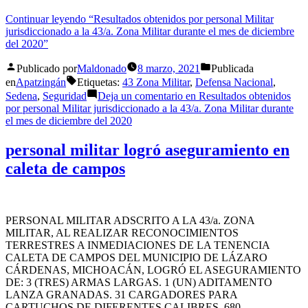
Continuar leyendo
“Resultados obtenidos por personal Militar
jurisdiccionado a la 43/a. Zona Militar durante el mes de diciembre
del 2020”
Publicado por
Maldonado
8 marzo, 2021
Publicada
en
Apatzingán
Etiquetas:
43 Zona Militar
,
Defensa Nacional
,
Sedena
,
Seguridad
Deja un comentario
en Resultados obtenidos
por personal Militar jurisdiccionado a la 43/a. Zona Militar durante
el mes de diciembre del 2020
personal militar logró aseguramiento en
caleta de campos
PERSONAL MILITAR ADSCRITO A LA 43/a. ZONA
MILITAR, AL REALIZAR RECONOCIMIENTOS
TERRESTRES A INMEDIACIONES DE LA TENENCIA
CALETA DE CAMPOS DEL MUNICIPIO DE LÁZARO
CÁRDENAS, MICHOACÁN, LOGRÓ EL ASEGURAMIENTO
DE: 3 (TRES) ARMAS LARGAS. 1 (UN) ADITAMENTO
LANZA GRANADAS. 31 CARGADORES PARA
CARTUCHOS DE DIFERENTES CALIBRES. 680