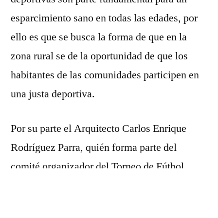
de
esparcimiento sano en todas las edades, por
Rancho
sigue
ello es que se busca la forma de que en la
superando
zona rural se de la oportunidad de que los
expectativas:
habitantes de las comunidades participen en
Carlos
Parra
una justa deportiva.
Por su parte el Arquitecto Carlos Enrique
Rodríguez Parra, quién forma parte del
comité organizador del Torneo de Fútbol
menciono que, cada día se está buscando
mejorar la organización interna del torneo