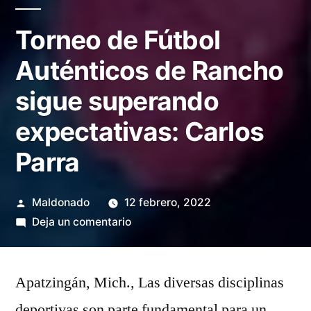
Torneo de Fútbol
Auténticos de Rancho
sigue superando
expectativas: Carlos
Parra
Publicado
Maldonado
12 febrero, 2022
por
en
Deja un comentario
Torneo
de
Apatzingán, Mich., Las diversas disciplinas
Fútbol
Auténticos
deportivas son parte fundamental para un