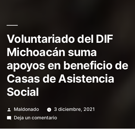
Voluntariado del DIF
Michoacán suma
apoyos en beneficio de
Casas de Asistencia
Social
Publicado
Maldonado
3 diciembre, 2021
por
en
Deja un comentario
Voluntariado
del