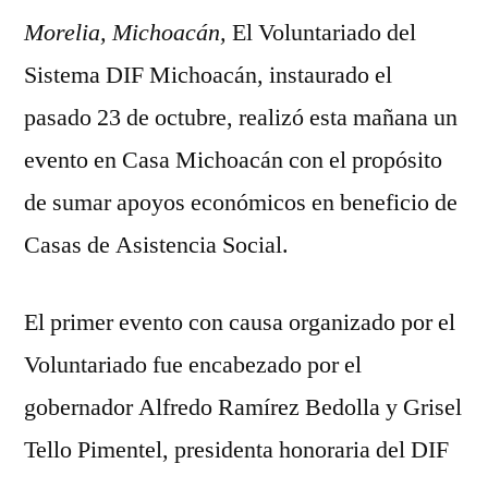
Morelia, Michoacán,
DIF
El Voluntariado del
Michoacán
Sistema DIF Michoacán, instaurado el
suma
pasado 23 de octubre, realizó esta mañana un
apoyos
en
evento en Casa Michoacán con el propósito
beneficio
de sumar apoyos económicos en beneficio de
de
Casas de Asistencia Social.
Casas
de
Asistencia
El primer evento con causa organizado por el
Social
Voluntariado fue encabezado por el
gobernador Alfredo Ramírez Bedolla y Grisel
Tello Pimentel, presidenta honoraria del DIF