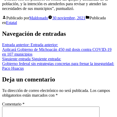
población, y la intención es atenderlos para revisar y atender las
necesidades de sus municipios”, puntualizó.
Publicado por
Maldonado
30 noviembre, 2021
Publicada
en
Estatal
Navegación de entradas
Entrada anterior:
Entrada anterior:
Aplicará Gobierno de Michoacán 450 mil dosis contra COVID-19
en 107 municipios
Siguiente entrada
Siguiente entrada:
Gobierno federal sin estrategias concretas para frenar la inseguridad:
Paco Huacus
Deja un comentario
Tu dirección de correo electrónico no será publicada.
Los campos
obligatorios están marcados con
*
Comentario
*