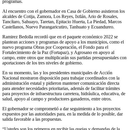
programas.
Al encuentro con el gobernador en Casa de Gobierno asistieron los
alcaldes de Cotija, Zamora, Los Reyes, Ixtlán, Ario de Rosales,
Tancítaro, Sahuayo, Taretan, Epitacio Huerta, La Piedad, Marcos
Castellanos, Nuevo Parangaricutiro, Tanhuato y Ecuandureo.
Ramirez Bedolla recordó que en el paquete económico 2022 se
plantean acciones y programas de apoyo a los municipios, como el
nuevo programa Obras por Cooperación, el Fondo para el
Fortalecimiento de la Paz (Fortapaz), y Agrosano en apoyo al
campo, entre otros que multiplicarán sus partidas presupuestales con
aportaciones de los tres niveles de gobierno.
En su momento, las y los presidentes municipales de Acción
Nacional mostraron disposición para trabajar coordinados con la
administración estatal y pidieron mantener comunicación directa
para atender necesidades prioritarias, además de facilitar trámites
para proyectos de infraestructura carretera, hidráulica, educativa, de
salud, apoyo al campo y productores ganaderos, entre otros.
El gobernador se comprometió a dar seguimiento a los proyectos
expuestos por las autoridades para, en la medida de lo posible, dar
salida favorable a las propuestas.
“Ustedes son los primeros en recibir las quejas y demandas de la