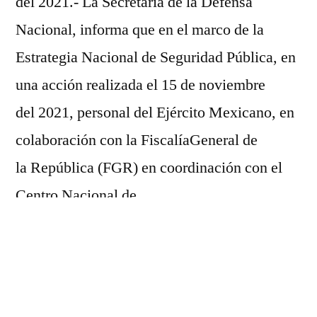
del 2021.- La Secretaría de la Defensa
delincuencia
Nacional, informa que en el marco de la
organizada
en
Estrategia Nacional de Seguridad Pública, en
Jalisco
una acción realizada el 15 de noviembre
del 2021, personal del Ejército Mexicano, en
colaboración con la FiscalíaGeneral de
la República (FGR) en coordinación con el
Centro Nacional de
Inteligencia (CNI), cumplimiento una orden
de aprehensión en contra de Rosalinda “N”
por diversos delitos, a quien según los
indicios, se le relaciona con la operación