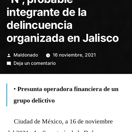
integrante de la
delincuencia
organizada en Jalisco
Publicado
Maldonado
16 noviembre, 2021
por
en
Deja un comentario
Es
detenida
•
Presunta operadora financiera de un
Rosalinda
“N”,
grupo delictivo
probable
integrante
Ciudad de México, a 16 de noviembre
de
la