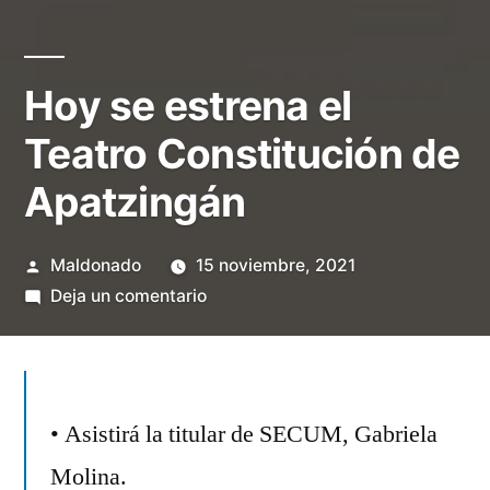
Hoy se estrena el
Teatro Constitución de
Apatzingán
Publicado
Maldonado
15 noviembre, 2021
por
en
Deja un comentario
Hoy
se
estrena
el
• Asistirá la titular de SECUM, Gabriela
Teatro
Molina.
Constitución