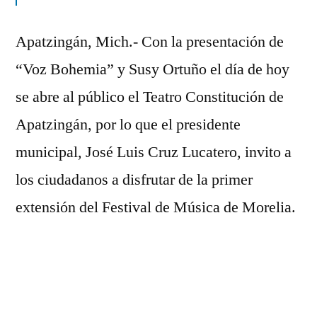
de
Apatzingán
Apatzingán, Mich.- Con la presentación de
“Voz Bohemia” y Susy Ortuño el día de hoy
se abre al público el Teatro Constitución de
Apatzingán, por lo que el presidente
municipal, José Luis Cruz Lucatero, invito a
los ciudadanos a disfrutar de la primer
extensión del Festival de Música de Morelia.
En rueda de prensa, el alcalde, Cruz
Lucatero, informó que para la primera