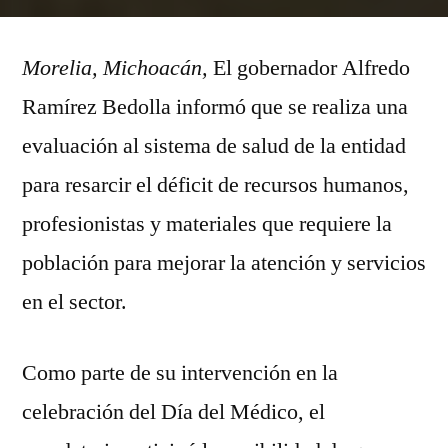
Gobierno
de
Morelia, Michoacán,
Michoacán
El gobernador Alfredo
reconoce
Ramírez Bedolla informó que se realiza una
labor
evaluación al sistema de salud de la entidad
de
médicos
para resarcir el déficit de recursos humanos,
durante
profesionistas y materiales que requiere la
la
población para mejorar la atención y servicios
pandemia
en el sector.
Como parte de su intervención en la
celebración del Día del Médico, el