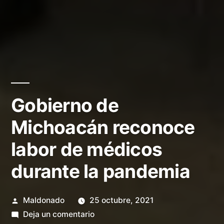
Gobierno de
Michoacán reconoce
labor de médicos
durante la pandemia
Publicado
Maldonado
25 octubre, 2021
por
en
Deja un comentario