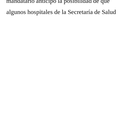
mandatario anticipó la posibilidad de que
algunos hospitales de la Secretaría de Salud
(SSM) pasen al IMSS-Bienestar para mejorar
su administración y funcionamiento, proyecto
que, dijo, continúa en valoración junto con el
Seguro Social y el Instituto de Salud para el
Bienestar.
“El presidente Andrés Manuel López
Obrador así lo solicitó, se recorrerán las
unidades y hospitales para identificar las
necesidades del sector porque una de las