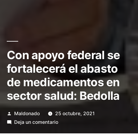
Con apoyo federal se
fortalecerá el abasto
de medicamentos en
sector salud: Bedolla
Publicado
Maldonado
25 octubre, 2021
por
en
Deja un comentario
Con