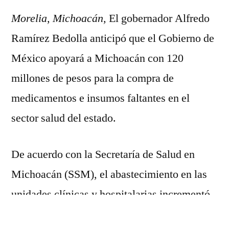
apoyo
Morelia, Michoacán,
federal
El gobernador Alfredo
se
Ramírez Bedolla anticipó que el Gobierno de
fortalecerá
México apoyará a Michoacán con 120
el
abasto
millones de pesos para la compra de
de
medicamentos e insumos faltantes en el
medicamentos
sector salud del estado.
en
sector
salud:
De acuerdo con la Secretaría de Salud en
Bedolla
Michoacán (SSM), el abastecimiento en las
unidades clínicas y hospitalarias incrementó
de 40 por ciento que se tenía el primero de