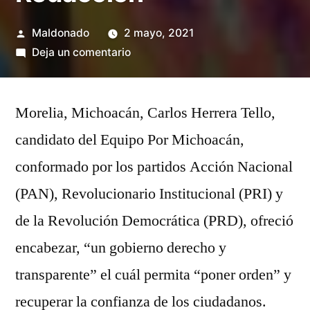
Publicado
Maldonado
2 mayo, 2021
por
en
Deja un comentario
Gobiernos
desviaron
Morelia, Michoacán, Carlos Herrera Tello,
el
dinero:
candidato del Equipo Por Michoacán,
Carlos
conformado por los partidos Acción Nacional
Herrera
Redacción
(PAN), Revolucionario Institucional (PRI) y
de la Revolución Democrática (PRD), ofreció
encabezar, “un gobierno derecho y
transparente” el cuál permita “poner orden” y
recuperar la confianza de los ciudadanos.