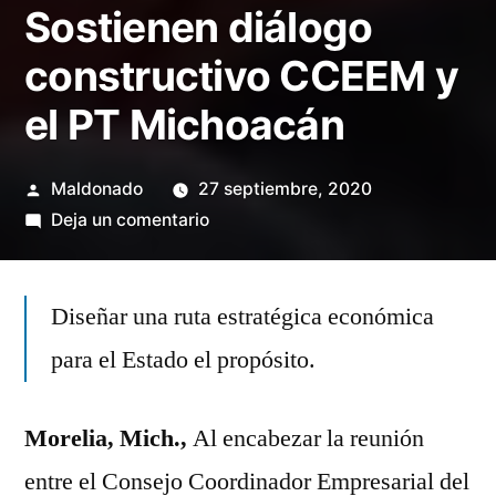
Sostienen diálogo
constructivo CCEEM y
el PT Michoacán
Publicado
Maldonado
27 septiembre, 2020
por
en
Deja un comentario
Sostienen
diálogo
Diseñar una ruta estratégica económica
constructivo
CCEEM
para el Estado el propósito.
y
el
Morelia, Mich.,
Al encabezar la reunión
PT
Michoacán
entre el Consejo Coordinador Empresarial del