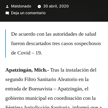
Publicado
Maldonado
30 abril, 2020
por
en
Deja un comentario
Revisan
mil
De acuerdo con las autoridades de salud
personas
en
fueron descartados tres casos sospechosos
los
de Covid – 19.
filtros
sanitarios
Apatzingán, Mich.-
Tras la instalación del
segundo Filtro Sanitario Aleatorio en la
entrada de Buenavista – Apatzingán, el
gobierno municipal en coordinación con la
Séptima Jurisdicción Sanitaria, informó que a