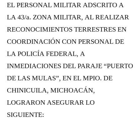
EL PERSONAL MILITAR ADSCRITO A
LOGRAN
ASEGURAR
LA 43/a. ZONA MILITAR, AL REALIZAR
ARMAS
RECONOCIMIENTOS TERRESTRES EN
EN
PARAJE
COORDINACIÓN CON PERSONAL DE
PUERTO
LA POLICÍA FEDERAL, A
DE
INMEDIACIONES DEL PARAJE “PUERTO
LAS
MULAS
DE LAS MULAS”, EN EL MPIO. DE
CHINICUILA, MICHOACÁN,
LOGRARON ASEGURAR LO
SIGUIENTE:
12 ARMAS LARGAS DE DIFERENTES