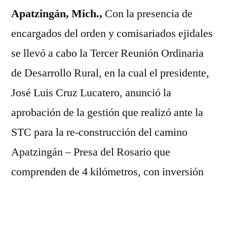
de
Apatzingán, Mich.,
Con la presencia de
José
encargados del orden y comisariados ejidales
Luis
Cruz
se llevó a cabo la Tercer Reunión Ordinaria
Lucatero
de Desarrollo Rural, en la cual el presidente,
José Luis Cruz Lucatero, anunció la
aprobación de la gestión que realizó ante la
STC para la re-construcción del camino
Apatzingán – Presa del Rosario que
comprenden de 4 kilómetros, con inversión
que será ejecutada por el gobierno de
México.