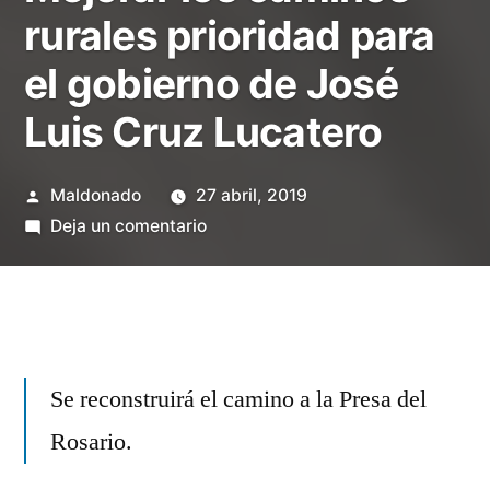
rurales prioridad para
el gobierno de José
Luis Cruz Lucatero
Publicado
Maldonado
27 abril, 2019
por
en
Deja un comentario
Mejorar
los
caminos
rurales
prioridad
Se reconstruirá el camino a la Presa del
para
Rosario.
el
gobierno