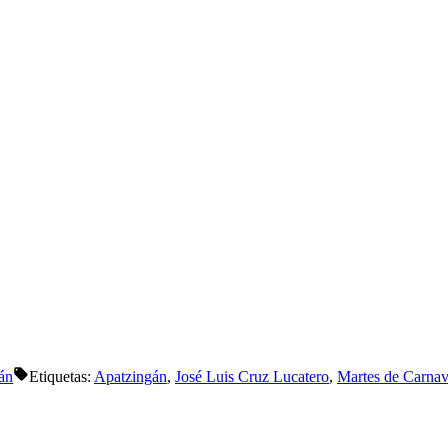
án
Etiquetas:
Apatzingán
,
José Luis Cruz Lucatero
,
Martes de Carnav