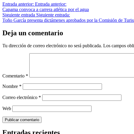
Entrada anterior:
Entrada anterior:
Capama convoca a carrera atlética por el agua
Siguiente entrada
Siguiente entrada:
Toño García presenta dictámenes aprobados por la Comisión de Turi
Deja un comentario
Tu dirección de correo electrónico no será publicada.
Los campos obli
Comentario
*
Nombre
*
Correo electrónico
*
Web
Entradas recientes