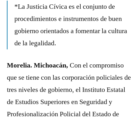
Cívica
*La Justicia Cívica es el conjunto de
a
procedimientos e instrumentos de buen
Policía
Municipal
gobierno orientados a fomentar la cultura
de
de la legalidad.
Zitácuaro
Morelia. Michoacán,
Con el compromiso
que se tiene con las corporación policiales de
tres niveles de gobierno, el Instituto Estatal
de Estudios Superiores en Seguridad y
Profesionalización Policial del Estado de
Michoacán (IEESSPP), inicio los trabajos de
capacitación del Curso Justicia Cívica en el