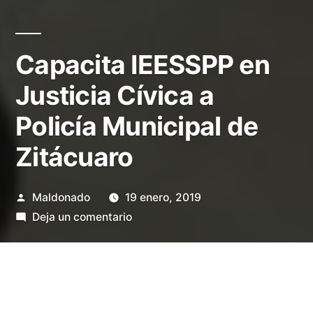
Capacita IEESSPP en
Justicia Cívica a
Policía Municipal de
Zitácuaro
Publicado
Maldonado
19 enero, 2019
por
en
Deja un comentario
Capacita
IEESSPP
en
Justicia