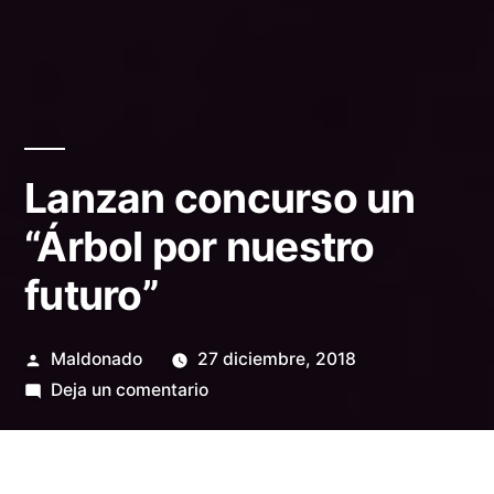
Lanzan concurso un
“Árbol por nuestro
futuro”
Publicado
Maldonado
27 diciembre, 2018
por
en
Deja un comentario
Lanzan
concurso
un