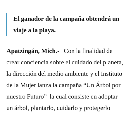
“Árbol
por
El ganador de la campaña obtendrá un
nuestro
viaje a la playa.
futuro”
Apatzingán, Mich.-
Con la finalidad de
crear conciencia sobre el cuidado del planeta,
la dirección del medio ambiente y el Instituto
de la Mujer lanza la campaña “Un Árbol por
nuestro Futuro” la cual consiste en adoptar
un árbol, plantarlo, cuidarlo y protegerlo
durante seis meses, la persona que mantenga
en mejores condiciones el árbol será