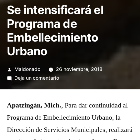
Se intensificará el
Programa de
Embellecimiento
Urbano
Publicado
Maldonado
26 noviembre, 2018
por
en
Deja un comentario
Se
intensificará
Apatzingán, Mich.
el
, Para dar continuidad al
Programa
Programa de Embellecimiento Urbano, la
de
Dirección de Servicios Municipales, realizará
Embellecimiento
Urbano