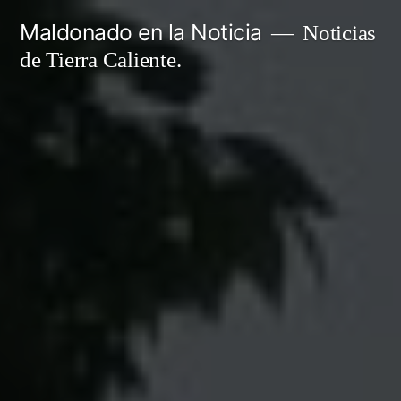
Ir
Maldonado en la Noticia
Noticias
al
de Tierra Caliente.
contenido