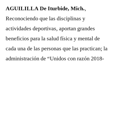
FÚTBOL
AGUILILLA De Iturbide, Mich.
,
Reconociendo que las disciplinas y
actividades deportivas, aportan grandes
beneficios para la salud física y mental de
cada una de las personas que las practican; la
administración de “Unidos con razón 2018-
2021”, que mandata el licenciado Osvaldo
Maldonado Zepeda, redobla esfuerzos en este
sentido, para dar apoyos, soporte y respaldo
irrestricto a todas las familias Aguilillenses.