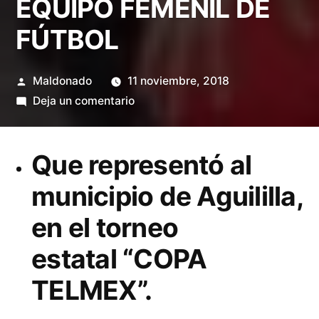
EQUIPO FEMENIL DE
FÚTBOL
Publicado
Maldonado
11 noviembre, 2018
por
en
Deja un comentario
ALCALDE
LICENCIADO
Que representó al
OSVALDO
MALDONADO
municipio de Aguililla,
ZEPEDA,
en el torneo
RECIBIÓ
AL
estatal “COPA
EQUIPO
FEMENIL
TELMEX”.
DE