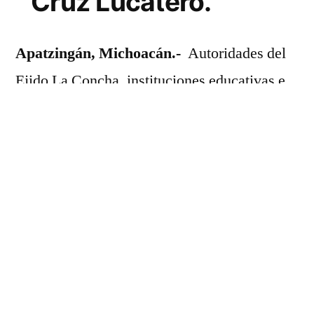
Cruz Lucatero.
Apatzingán, Michoacán.-
Autoridades del
Ejido La Concha, instituciones educativas e
integrantes del Cabildo, encabezadas por el
presidente municipal, José Luis Cruz
Lucatero, participaron en el acto y desfile con
motivo del 253 aniversario del natalicio de
José María Morelos.
Con la participación de escuelas primarias y
secundarias de ejidos y comunidades