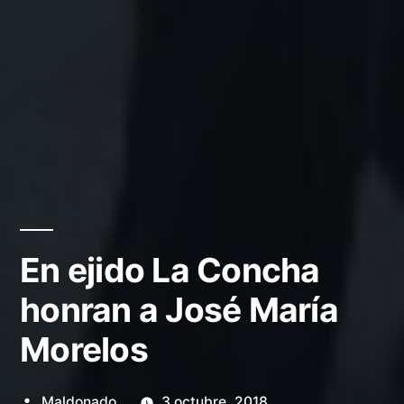
En ejido La Concha
honran a José María
Morelos
Publicado
Maldonado
3 octubre, 2018