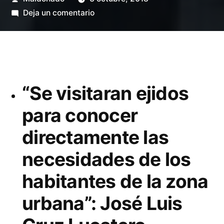
por
en
Deja un comentario
En
ejido
La
Concha
honran
“Se visitaran ejidos
a
para conocer
José
María
directamente las
Morelos
necesidades de los
habitantes de la zona
urbana”: José Luis