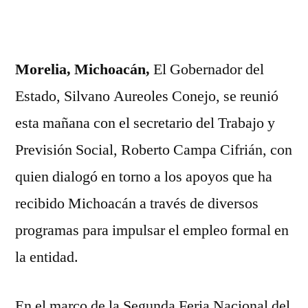
empleo
en
Michoacán:
Morelia, Michoacán,
El Gobernador del
Silvano
Estado, Silvano Aureoles Conejo, se reunió
Aureoles
esta mañana con el secretario del Trabajo y
Previsión Social, Roberto Campa Cifrián, con
quien dialogó en torno a los apoyos que ha
recibido Michoacán a través de diversos
programas para impulsar el empleo formal en
la entidad.
En el marco de la Segunda Feria Nacional del