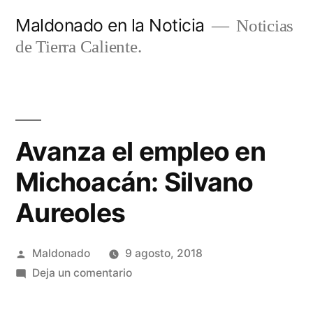
Ir
Maldonado en la Noticia
Noticias
al
de Tierra Caliente.
contenido
Avanza el empleo en
Michoacán: Silvano
Aureoles
Publicado
Maldonado
9 agosto, 2018
por
en
Deja un comentario
Avanza
el