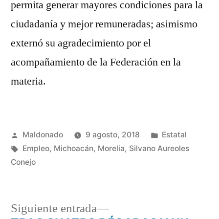
permita generar mayores condiciones para la
ciudadanía y mejor remuneradas; asimismo
externó su agradecimiento por el
acompañamiento de la Federación en la
materia.
Publicado
Publicada
Maldonado
9 agosto, 2018
Estatal
por
Etiquetas:
en
Empleo
,
Michoacán
,
Morelia
,
Silvano Aureoles
Conejo
Siguiente
Siguiente entrada