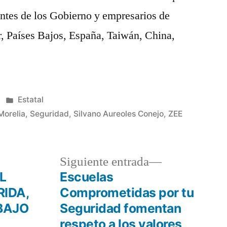
antes de los Gobierno y empresarios de
, Países Bajos, España, Taiwán, China,
.
Publicada
Estatal
en
Morelia
,
Seguridad
,
Silvano Aureoles Conejo
,
ZEE
da
Siguiente
Siguiente entrada
or:
entrada:
L
Escuelas
RIDA,
Comprometidas por tu
BAJO
Seguridad fomentan
respeto a los valores