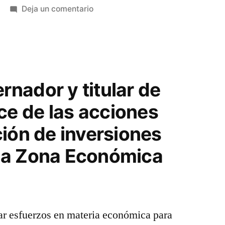
en
Deja un comentario
PRIORITARIO,
FORTALECER
PROYECTOS
DE
LA
nador y titular de
ZEE
e de las acciones
DE
LÁZARO
ción de inversiones
CÁRDENAS:
SILVANO
la Zona Económica
AUREOLES
r esfuerzos en materia económica para