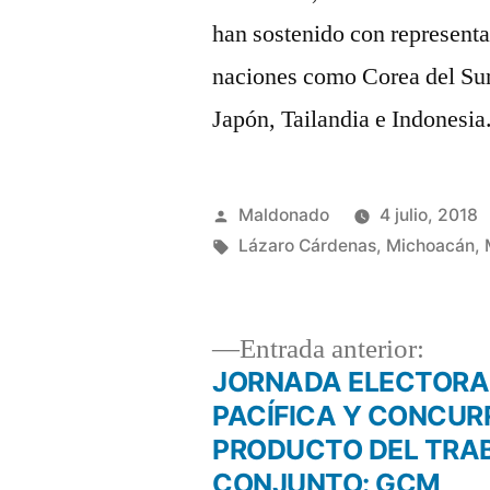
han sostenido con represent
naciones como Corea del Sur
Japón, Tailandia e Indonesia
Publicado
Maldonado
4 julio, 2018
por
Etiquetas:
Lázaro Cárdenas
,
Michoacán
,
Entra
Entrada anterior:
anteri
JORNADA ELECTORA
Navegación
PACÍFICA Y CONCUR
PRODUCTO DEL TRA
de
CONJUNTO: GCM