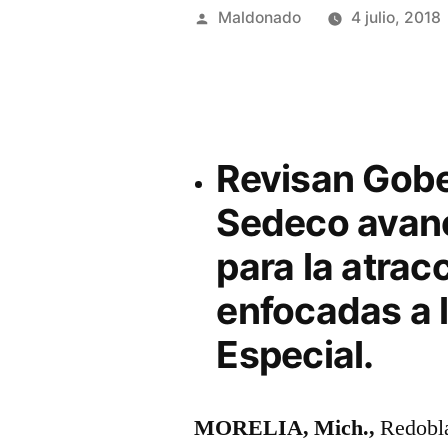
Publicado
Maldonado
4 julio, 2018
por
Revisan Gober
Sedeco avanc
para la atrac
enfocadas a 
Especial.
MORELIA, Mich.,
Redobla