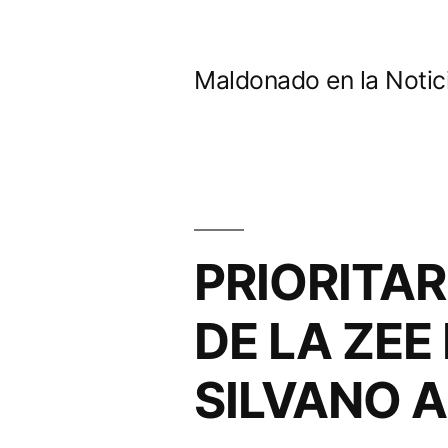
Ir
al
Maldonado en la Notic
contenido
PRIORITA
DE LA ZEE
SILVANO 