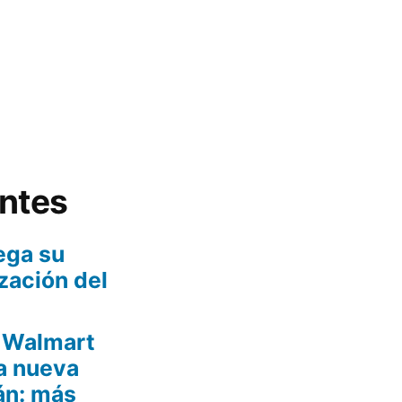
entes
ega su
zación del
e Walmart
na nueva
án: más