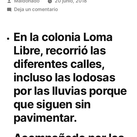
Publicado
Maldonado
20 junio, 2018
por
en
Deja un comentario
Antonio
Ixtláhuac
En la colonia Loma
se
mantiene
Libre, recorrió las
firme
diferentes calles,
recorriendo
los
incluso las lodosas
caminos
de
por las lluvias porque
Michoacán
que siguen sin
pavimentar.