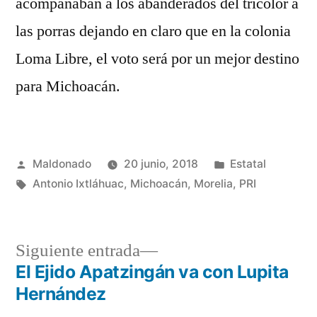
acompañaban a los abanderados del tricolor a
las porras dejando en claro que en la colonia
Loma Libre, el voto será por un mejor destino
para Michoacán.
Publicado
Publicada
Maldonado
20 junio, 2018
Estatal
por
Etiquetas:
en
Antonio Ixtláhuac
,
Michoacán
,
Morelia
,
PRI
Siguiente
Siguiente entrada
entrada:
El Ejido Apatzingán va con Lupita
Navegación
Hernández