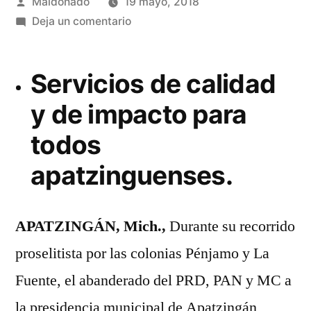
Publicado
Maldonado
19 mayo, 2018
por
en
Deja un comentario
DESARROLLO
URBANO
Servicios de calidad
CON
SENTIDO
y de impacto para
SOCIAL,
todos
COMPROMETE
GENARO
apatzinguenses.
GUÍZAR
APATZINGÁN, Mich.,
Durante su recorrido
proselitista por las colonias Pénjamo y La
Fuente, el abanderado del PRD, PAN y MC a
la presidencia municipal de Apatzingán,