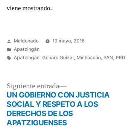
viene mostrando.
Publicado
Maldonado
19 mayo, 2018
por
Publicada
Apatzingán
en
Etiquetas:
Apatzingán
,
Genaro Guízar
,
Michoacán
,
PAN
,
PRD
Siguiente
Siguiente entrada
entrada:
UN GOBIERNO CON JUSTICIA
Navegación
SOCIAL Y RESPETO A LOS
de
DERECHOS DE LOS
APATZIGUENSES
entradas