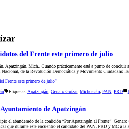
ízar
datos del Frente este primero de julio
n. Apatzingán, Mich., Cuando prácticamente está a punto de concluir s
n Nacional, de la Revolución Democrática y Movimiento Ciudadano llam
l Frente este primero de julio”
án
Etiquetas:
Apatzingán
,
Genaro Guízar
,
Michoacán
,
PAN
,
PRD
el Ayuntamiento de Apatzingán
cipio el abanderado de la coalición “Por Apatzingán al Frente”, Genaro
stacar que durante este encuentro el candidato del PAN, PRD y MC a la