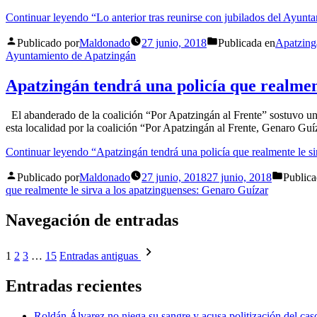
Continuar leyendo
“Lo anterior tras reunirse con jubilados del Ayun
Publicado por
Maldonado
27 junio, 2018
Publicada en
Apatzing
Ayuntamiento de Apatzingán
Apatzingán tendrá una policía que realmen
El abanderado de la coalición “Por Apatzingán al Frente” sostuvo un 
esta localidad por la coalición “Por Apatzingán al Frente, Genaro Guíz
Continuar leyendo
“Apatzingán tendrá una policía que realmente le s
Publicado por
Maldonado
27 junio, 2018
27 junio, 2018
Publica
que realmente le sirva a los apatzinguenses: Genaro Guízar
Navegación de entradas
1
2
3
…
15
Entradas antiguas
Entradas recientes
Roldán Álvarez no niega su sangre y acusa politización del ca