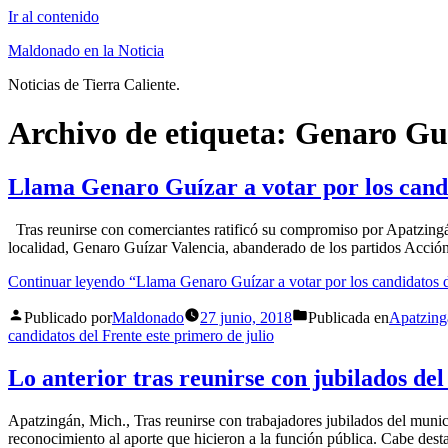
Ir al contenido
Maldonado en la Noticia
Noticias de Tierra Caliente.
Archivo de etiqueta:
Genaro Gu
Llama Genaro Guízar a votar por los candi
Tras reunirse con comerciantes ratificó su compromiso por Apatzingá
localidad, Genaro Guízar Valencia, abanderado de los partidos Acció
Continuar leyendo
“Llama Genaro Guízar a votar por los candidatos de
Publicado por
Maldonado
27 junio, 2018
Publicada en
Apatzing
candidatos del Frente este primero de julio
Lo anterior tras reunirse con jubilados d
Apatzingán, Mich., Tras reunirse con trabajadores jubilados del muni
reconocimiento al aporte que hicieron a la función pública. Cabe de