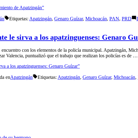
tamiento de Apatzingán”
án
Etiquetas:
Apatzingán
,
Genaro Guízar
,
Michoacán
,
PAN
,
PRD
te le sirva a los apatzinguenses: Genaro Gu
encuentro con los elementos de la policía municipal. Apatzingán, Mich.
ar Valencia, puntualizó que el trabajo que realizan los policías es de …
irva a los apatzinguenses: Genaro Guízar”
da en
Apatzingán
Etiquetas:
Apatzingán
,
Genaro Guízar
,
Michoacán
,
so de su hermano