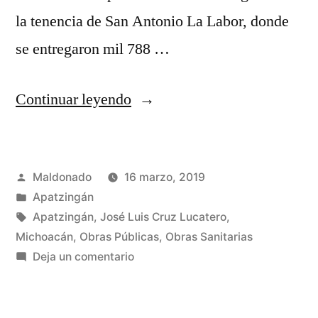
la tenencia de San Antonio La Labor, donde
se entregaron mil 788 …
“Entrega
Continuar leyendo
alcalde
dos
Publicado
Maldonado
16 marzo, 2019
obras
por
Publicada
Apatzingán
sanitarias”
en
Etiquetas:
Apatzingán
,
José Luis Cruz Lucatero
,
Michoacán
,
Obras Públicas
,
Obras Sanitarias
en
Deja un comentario
Entrega
alcalde
dos