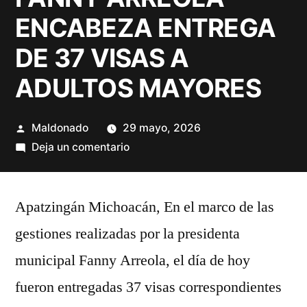
ENCABEZA ENTREGA
DE 37 VISAS A
ADULTOS MAYORES
Publicado
Maldonado
29 mayo, 2026
por
en
Deja un comentario
FANNY
ARREOLA
Apatzingán Michoacán, En el marco de las
ENCABEZA
ENTREGA
gestiones realizadas por la presidenta
DE
municipal Fanny Arreola, el día de hoy
37
VISAS
fueron entregadas 37 visas correspondientes
A