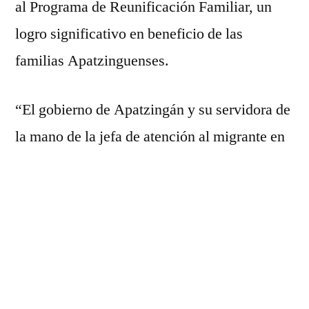
al Programa de Reunificación Familiar, un
ADULTOS
logro significativo en beneficio de las
MAYORES
familias Apatzinguenses.
“El gobierno de Apatzingán y su servidora de
la mano de la jefa de atención al migrante en
Apatzingán Liliana Pacheco siempre buscará
las mejores gestiones y trámites gratuitos
para apoyar a los adultos mayores y a todas
las familias que buscan reencontrarse con sus
seres queridos en la unión americana”
expresó la presidenta Fanny Arreola.