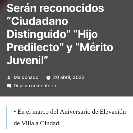
Serán reconocidos
“Ciudadano
Distinguido” “Hijo
Predilecto” y “Mérito
Juvenil”
Publicado
Maldonado
20 abril, 2022
por
en
Deja un comentario
Serán
reconocidos
• En el marco del Aniversario de Elevación
“Ciudadano
Distinguido”
de Villa a Ciudad.
“Hijo