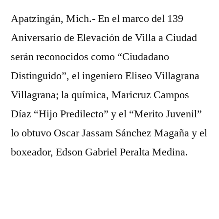
Predilecto”
Apatzingán, Mich.- En el marco del 139
y
“Mérito
Aniversario de Elevación de Villa a Ciudad
Juvenil”
serán reconocidos como “Ciudadano
Distinguido”, el ingeniero Eliseo Villagrana
Villagrana; la química, Maricruz Campos
Díaz “Hijo Predilecto” y el “Merito Juvenil”
lo obtuvo Oscar Jassam Sánchez Magaña y el
boxeador, Edson Gabriel Peralta Medina.
Por su trayectoria y aportaciones al municipio
los anteriores personajes serán reconocidos