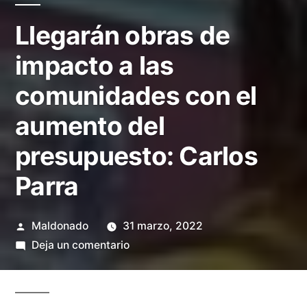
Llegarán obras de
impacto a las
comunidades con el
aumento del
presupuesto: Carlos
Parra
Publicado
Maldonado
31 marzo, 2022
por
en
Deja un comentario
Llegarán
obras
de