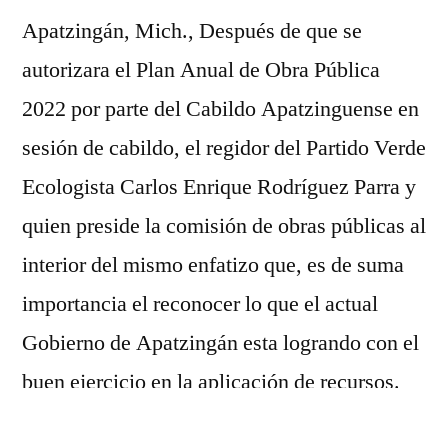
impacto
Apatzingán, Mich., Después de que se
a
autorizara el Plan Anual de Obra Pública
las
2022 por parte del Cabildo Apatzinguense en
comunidades
con
sesión de cabildo, el regidor del Partido Verde
el
Ecologista Carlos Enrique Rodríguez Parra y
aumento
del
quien preside la comisión de obras públicas al
presupuesto:
interior del mismo enfatizo que, es de suma
Carlos
importancia el reconocer lo que el actual
Parra
Gobierno de Apatzingán esta logrando con el
buen ejercicio en la aplicación de recursos.