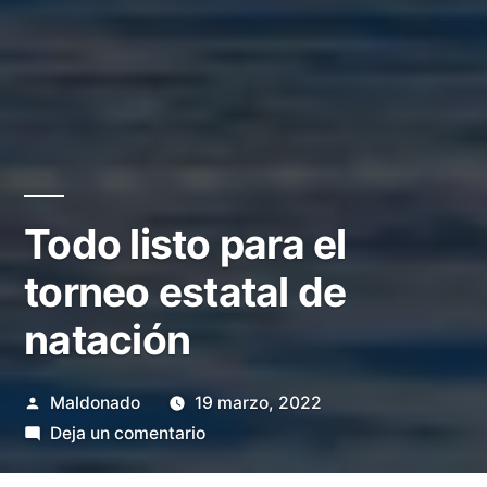
Todo listo para el
torneo estatal de
natación
Publicado
Maldonado
19 marzo, 2022
por
en
Deja un comentario
Todo