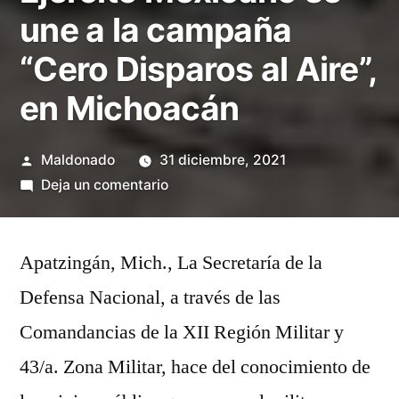
une a la campaña
“Cero Disparos al Aire”,
en Michoacán
Publicado
Maldonado
31 diciembre, 2021
por
en
Deja un comentario
Ejército
Mexicano
Apatzingán, Mich., La Secretaría de la
se
une
Defensa Nacional, a través de las
a
Comandancias de la XII Región Militar y
la
campaña
43/a. Zona Militar, hace del conocimiento de
“Cero