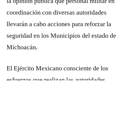
la opinion pública que personal militar en
Disparos
coordinación con diversas autoridades
al
Aire”,
llevarán a cabo acciones para reforzar la
en
seguridad en los Municipios del estado de
Michoacán
Michoacán.
El Ejército Mexicano consciente de los
esfuerzos que realizan las autoridades
Municipales y de Seguridad Pública para
mantener la paz y tranquilidad de la
población durante las fiestas decembrinas, se
une a la Campaña “Cero Disparos al Aire”,