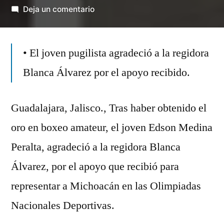
por
en
Deja un comentario
El
apatzinguense
• El joven pugilista agradeció a la regidora
Edson
Medina
Blanca Álvarez por el apoyo recibido.
gana
oro
Guadalajara, Jalisco., Tras haber obtenido el
en
Boxeo
oro en boxeo amateur, el joven Edson Medina
Amateur
Peralta, agradeció a la regidora Blanca
a
nivel
Álvarez, por el apoyo que recibió para
nacional
representar a Michoacán en las Olimpiadas
Nacionales Deportivas.