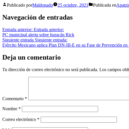
Publicado por
Maldonado
25 octubre, 2021
Publicada en
Apatzi
Navegación de entradas
Entrada anterior:
Entrada anterior:
PC municipal alerta sobre huracán Rick
Siguiente entrada
Siguiente entrada:
Ejército Mexicano aplica Plan DN-III-E en su Fase de Prevención e
Deja un comentario
Tu dirección de correo electrónico no será publicada.
Los campos obli
Comentario
*
Nombre
*
Correo electrónico
*