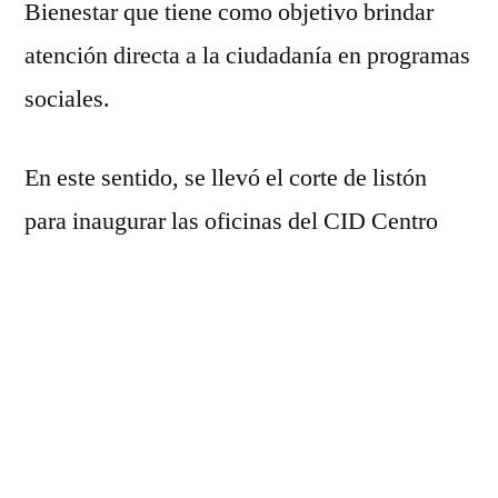
en
Bienestar que tiene como objetivo brindar
Buenavista
atención directa a la ciudadanía en programas
sociales.
En este sentido, se llevó el corte de listón
para inaugurar las oficinas del CID Centro
Integral de Desarrollo, el edil bonavistense
fue acompañado por el Licenciado Edgar
Adame Rincón, titular regional del Bienestar,
las cuáles desde este lunes quedan al servicio
dentro de la presidencia municipal.