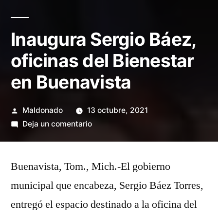
Inaugura Sergio Báez,
oficinas del Bienestar
en Buenavista
Publicado
Maldonado
13 octubre, 2021
por
en
Deja un comentario
Inaugura
Sergio
Buenavista, Tom., Mich.-El gobierno
Báez,
oficinas
municipal que encabeza, Sergio Báez Torres,
del
entregó el espacio destinado a la oficina del
Bienestar