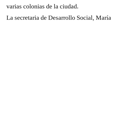
varias colonias de la ciudad.
La secretaria de Desarrollo Social, María
Trinidad Valencia Pantoja, informó que por
medio del convenio que el gobierno
municipal sostiene con la Congregación
Mariana Trinitaria, se entregaron un total de
36 toneladas de cemento, 20 tinacos y
también 3 millares de tabicón.
Expresó que el gobierno municipal que
encabeza el presidente, José Luis Cruz
Lucatero, se ocupa de solventar las