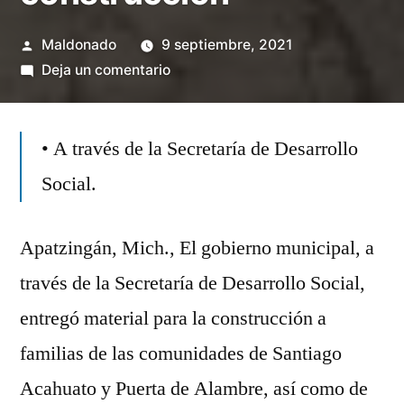
Publicado
Maldonado
9 septiembre, 2021
por
en
Deja un comentario
Continúa
la
• A través de la Secretaría de Desarrollo
entrega
de
Social.
materiales
para
Apatzingán, Mich., El gobierno municipal, a
la
construcción
través de la Secretaría de Desarrollo Social,
entregó material para la construcción a
familias de las comunidades de Santiago
Acahuato y Puerta de Alambre, así como de