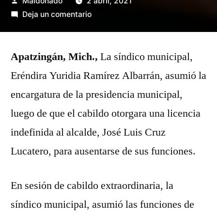
Publicado
Maldonado
2 abril, 2021
por
en
Deja un comentario
Síndico
municipal
Apatzingán, Mich.,
asume
La síndico municipal,
encargatura
Eréndira Yuridia Ramírez Albarrán, asumió la
del
encargatura de la presidencia municipal,
despacho
de
luego de que el cabildo otorgara una licencia
la
indefinida al alcalde, José Luis Cruz
presidencia
Lucatero, para ausentarse de sus funciones.
de
Apatzingán
En sesión de cabildo extraordinaria, la
síndico municipal, asumió las funciones de