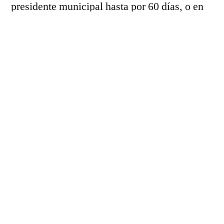
presidente municipal hasta por 60 días, o en
tanto el Congreso del Estado, nombre a un
alcalde interino.
Eréndira Yuridia Ramírez Albarrán, dijo que
el hecho de asumir la encargatura del
despacho de la presidencia municipal, no
afectará a sus labores como síndico
municipal, pues realizará ambas funciones
desde su misma oficina.
Expuso que los trabajos que hasta el