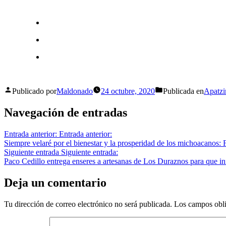
Publicado por
Maldonado
24 octubre, 2020
Publicada en
Apatzi
Navegación de entradas
Entrada anterior:
Entrada anterior:
Siempre velaré por el bienestar y la prosperidad de los michoacanos: 
Siguiente entrada
Siguiente entrada:
Paco Cedillo entrega enseres a artesanas de Los Duraznos para que ini
Deja un comentario
Tu dirección de correo electrónico no será publicada.
Los campos obli