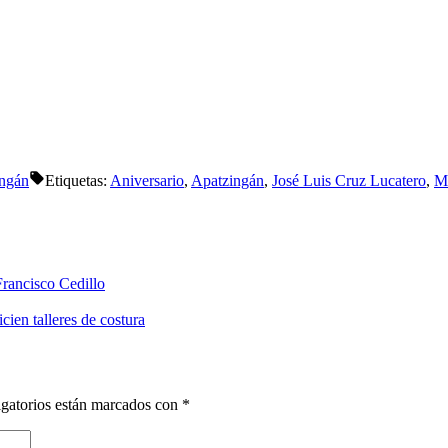
ngán
Etiquetas:
Aniversario
,
Apatzingán
,
José Luis Cruz Lucatero
,
M
Francisco Cedillo
cien talleres de costura
gatorios están marcados con
*