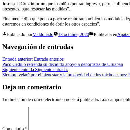
José Luis Cruz informó que los niños podrán ingresar, pero la afluenci
presentes, para respetar las medidas”.
Finalmente dijo que poco a poco se reabrirán también los módulos dep
estaremos en condiciones de abrir los otros espacios”.
Publicado por
Maldonado
18 octubre, 2020
Publicada en
Apatzi
Navegación de entradas
Entrada anterior:
Entrada anterior:
Paco Cedillo refrenda su decidido apoyo a deportistas de Uruapan
Siguiente entrada
Siguiente entrada:
Siempre velaré por el bienestar y la prosperidad de los michoacanos: 
Deja un comentario
Tu dirección de correo electrónico no será publicada.
Los campos obli
Comentario
*