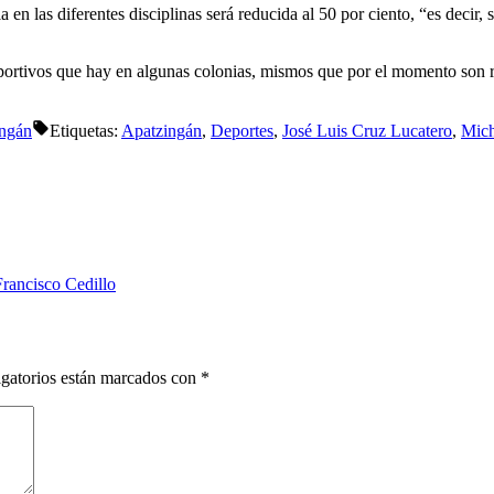
a en las diferentes disciplinas será reducida al 50 por ciento, “es decir
ortivos que hay en algunas colonias, mismos que por el momento son reh
ngán
Etiquetas:
Apatzingán
,
Deportes
,
José Luis Cruz Lucatero
,
Mic
Francisco Cedillo
gatorios están marcados con
*